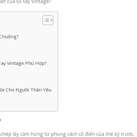
iệt của sổ tay Vintage?
a Chuộng?
Tay Vintage Phù Hợp?
hĩa Cho Người Thân Yêu
?
chép lấy cảm hứng từ phong cách cổ điển của thế kỷ trước.