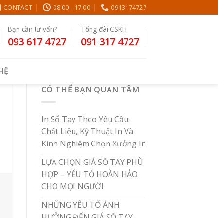
CONTACT
08:00 - 17:00
0913174727
Bạn cần tư vấn?
Tổng đài CSKH
093 617 4727
091 317 4727
 HỆ
CÓ THỂ BẠN QUAN TÂM
In Sổ Tay Theo Yêu Cầu:
Chất Liệu, Kỹ Thuật In Và
Kinh Nghiệm Chọn Xưởng In
LỰA CHỌN GIÁ SỔ TAY PHÙ
HỢP – YẾU TỐ HOÀN HẢO
CHO MỌI NGƯỜI
NHỮNG YẾU TỐ ẢNH
HƯỞNG ĐẾN GIÁ SỔ TAY