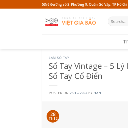
Skip
53/6 Đường số 3, Phường 9, Quận Gò Vấp, TP Hồ Chí
to
content
Search
for:
T
LÀM SỔ TAY
Sổ Tay Vintage – 5 L
Sổ Tay Cổ Điển
POSTED ON
28/12/2024
BY
HAN
28
Th12