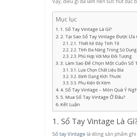
Vậy, điều gì đã làm nên sức hút đặc b
Mục lục
1. Sổ Tay Vintage Là Gì?
2. Tại Sao Sổ Tay Vintage Được Ư
2.1. Thiết Kế Đầy Tinh Tế
2.2. Tính Đa Năng Trong Sử Dụng
2.3. Phù Hợp Với Mọi Đối Tượng
3. Làm Sao Để Chọn Một Cuốn Sổ 
3.1. Lựa Chọn Chất Liệu Bìa
3.2. Định Dạng Kích Thước
3.3. Phụ Kiện Đi Kèm
4. Sổ Tay Vintage – Món Quà Ý Ng
5. Mua Sổ Tay Vintage Ở Đâu?
Kết Luận
1. Sổ Tay Vintage Là Gì
Sổ tay Vintage
là dòng sản phẩm ghi 