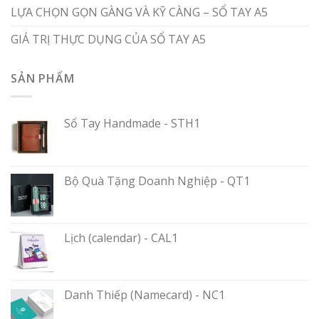
LỰA CHỌN GỌN GÀNG VÀ KỸ CÀNG – SỔ TAY A5
GIÁ TRỊ THỰC DỤNG CỦA SỔ TAY A5
SẢN PHẨM
Sổ Tay Handmade - STH1
Bộ Quà Tặng Doanh Nghiệp - QT1
Lịch (calendar) - CAL1
Danh Thiếp (Namecard) - NC1