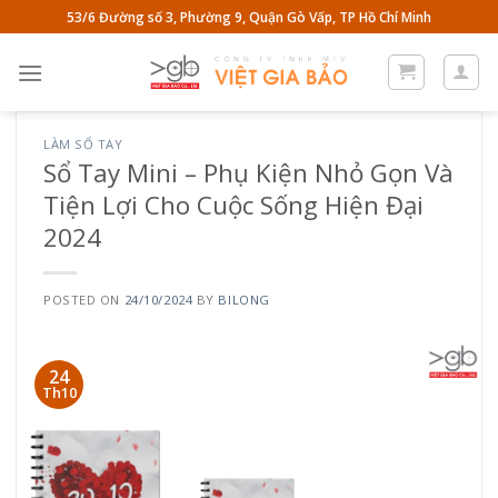
Skip
53/6 Đường số 3, Phường 9, Quận Gò Vấp, TP Hồ Chí Minh
to
content
LÀM SỔ TAY
Sổ Tay Mini – Phụ Kiện Nhỏ Gọn Và
Tiện Lợi Cho Cuộc Sống Hiện Đại
2024
POSTED ON
24/10/2024
BY
BILONG
24
Th10