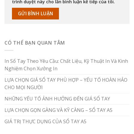
trình duyệt này cho lần bình luận kế tiếp của tôi.
CÓ THỂ BẠN QUAN TÂM
In Sổ Tay Theo Yêu Cầu: Chất Liệu, Kỹ Thuật In Và Kinh
Nghiệm Chọn Xưởng In
LỰA CHỌN GIÁ SỔ TAY PHÙ HỢP – YẾU TỐ HOÀN HẢO
CHO MỌI NGƯỜI
NHỮNG YẾU TỐ ẢNH HƯỞNG ĐẾN GIÁ SỔ TAY
LỰA CHỌN GỌN GÀNG VÀ KỸ CÀNG – SỔ TAY A5
GIÁ TRỊ THỰC DỤNG CỦA SỔ TAY A5