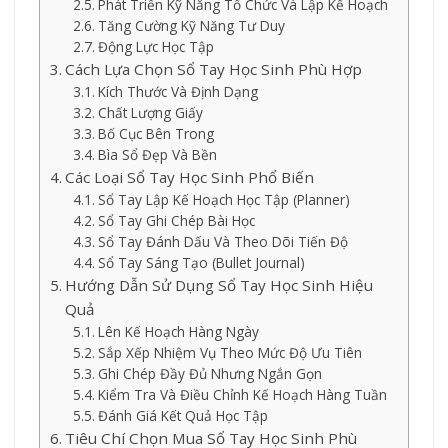
Phát Triển Kỹ Năng Tổ Chức Và Lập Kế Hoạch
Tăng Cường Kỹ Năng Tư Duy
Động Lực Học Tập
Cách Lựa Chọn Sổ Tay Học Sinh Phù Hợp
Kích Thước Và Định Dạng
Chất Lượng Giấy
Bố Cục Bên Trong
Bìa Sổ Đẹp Và Bền
Các Loại Sổ Tay Học Sinh Phổ Biến
Sổ Tay Lập Kế Hoạch Học Tập (Planner)
Sổ Tay Ghi Chép Bài Học
Sổ Tay Đánh Dấu Và Theo Dõi Tiến Độ
Sổ Tay Sáng Tạo (Bullet Journal)
Hướng Dẫn Sử Dụng Sổ Tay Học Sinh Hiệu
Quả
Lên Kế Hoạch Hàng Ngày
Sắp Xếp Nhiệm Vụ Theo Mức Độ Ưu Tiên
Ghi Chép Đầy Đủ Nhưng Ngắn Gọn
Kiểm Tra Và Điều Chỉnh Kế Hoạch Hàng Tuần
Đánh Giá Kết Quả Học Tập
Tiêu Chí Chọn Mua Sổ Tay Học Sinh Phù