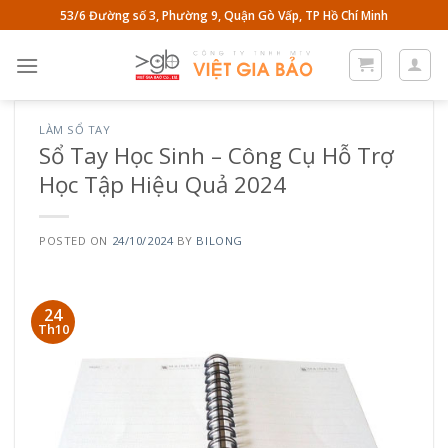
Skip
53/6 Đường số 3, Phường 9, Quận Gò Vấp, TP Hồ Chí Minh
to
content
LÀM SỔ TAY
Sổ Tay Học Sinh – Công Cụ Hỗ Trợ
Học Tập Hiệu Quả 2024
POSTED ON
24/10/2024
BY
BILONG
24
Th10