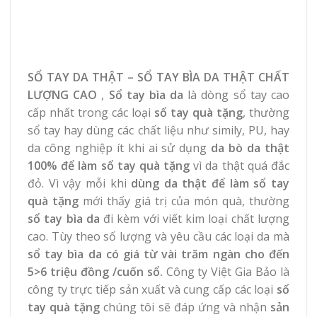
SỔ TAY DA THẬT – SỔ TAY BÌA DA THẬT CHẤT
LƯỢNG CAO
,
Sổ tay bìa da
là dòng sổ tay cao
cấp nhất trong các loại
sổ tay quà tặng
, thường
sổ tay hay dùng các chất liệu như simily, PU, hay
da công nghiệp ít khi ai sử dụng
da bò da thật
100% để làm sổ tay quà tặng
vì da thật quá đắc
đỏ. Vì vậy mỗi khi
dùng da thật để làm sổ tay
quà tặng
mới thấy giá trị của món quà, thường
sổ tay bìa da
đi kèm với viết kim loại chất lượng
cao. Tùy theo số lượng và yêu cầu các loại da mà
sổ tay bìa da
có giá từ vài trăm ngàn cho đến
5>6 triệu đồng /cuốn sổ.
Công ty Việt Gia Bảo là
công ty trực tiếp sản xuất và cung cấp các loại
sổ
tay quà tặng
chúng tôi sẽ đáp ứng và nhận
sản