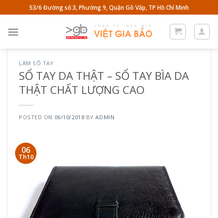
Skip
53/6 Đường số 3, Phường 9, Quận Gò Vấp, TP Hồ Chí Minh
to
content
LÀM SỔ TAY
SỔ TAY DA THẬT – SỔ TAY BÌA DA
THẬT CHẤT LƯỢNG CAO
POSTED ON
06/10/2018
BY
ADMIN
06
Th10