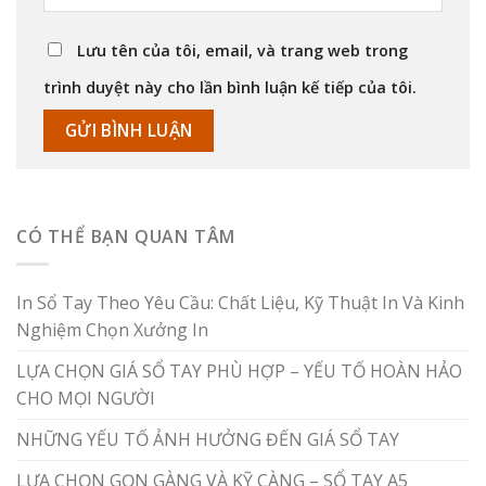
Lưu tên của tôi, email, và trang web trong
trình duyệt này cho lần bình luận kế tiếp của tôi.
CÓ THỂ BẠN QUAN TÂM
In Sổ Tay Theo Yêu Cầu: Chất Liệu, Kỹ Thuật In Và Kinh
Nghiệm Chọn Xưởng In
LỰA CHỌN GIÁ SỔ TAY PHÙ HỢP – YẾU TỐ HOÀN HẢO
CHO MỌI NGƯỜI
NHỮNG YẾU TỐ ẢNH HƯỞNG ĐẾN GIÁ SỔ TAY
LỰA CHỌN GỌN GÀNG VÀ KỸ CÀNG – SỔ TAY A5