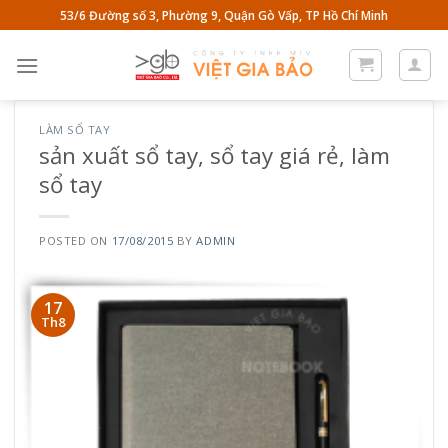
Skip
53/6 Đường số 3, Phường 9, Quận Gò Vấp, TP Hồ Chí Minh
to
content
LÀM SỔ TAY
sản xuất sổ tay, sổ tay giá rẻ, làm
sổ tay
POSTED ON
17/08/2015
BY
ADMIN
17
Th8