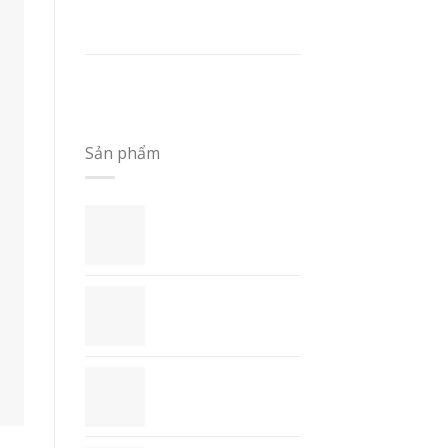
LỰA CHỌN GỌN GÀNG VÀ
KỸ CÀNG – SỔ TAY A5
GIÁ TRỊ THỰC DỤNG CỦA
SỔ TAY A5
Sản phẩm
Sổ Tay Handmade
- STH1
Bộ Quà Tặng
Doanh Nghiệp -
QT1
Lịch (calendar) -
CAL1