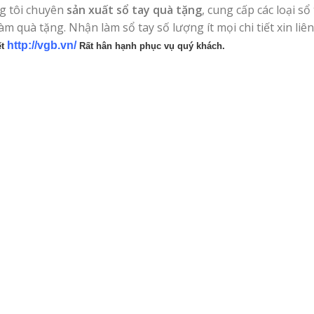
g tôi chuyên
sản xuất sổ tay quà tặng
, cung cấp các loại sổ
làm quà tặng. Nhận làm sổ tay số lượng ít mọi chi tiết xin liê
http://vgb.vn/
ết
Rất hân hạnh phục vụ quý khách.