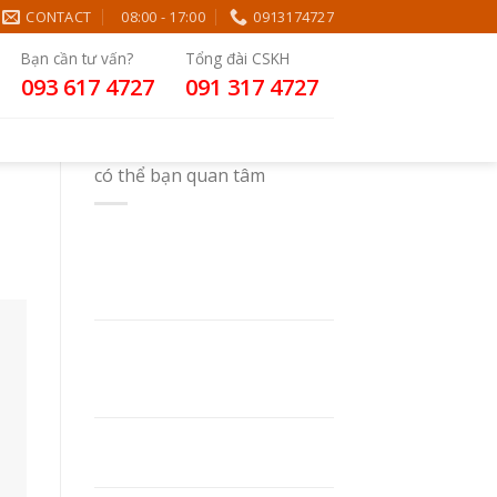
CONTACT
08:00 - 17:00
0913174727
Bạn cần tư vấn?
Tổng đài CSKH
093 617 4727
091 317 4727
có thể bạn quan tâm
In Sổ Tay Theo Yêu Cầu:
Chất Liệu, Kỹ Thuật In Và
Kinh Nghiệm Chọn Xưởng In
LỰA CHỌN GIÁ SỔ TAY PHÙ
HỢP – YẾU TỐ HOÀN HẢO
CHO MỌI NGƯỜI
NHỮNG YẾU TỐ ẢNH
HƯỞNG ĐẾN GIÁ SỔ TAY