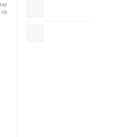
Danh Thiếp
 tay
(Namecard) - NC1
n hệ
Sổ Tay Bìa Vải
Canvas - SBV1