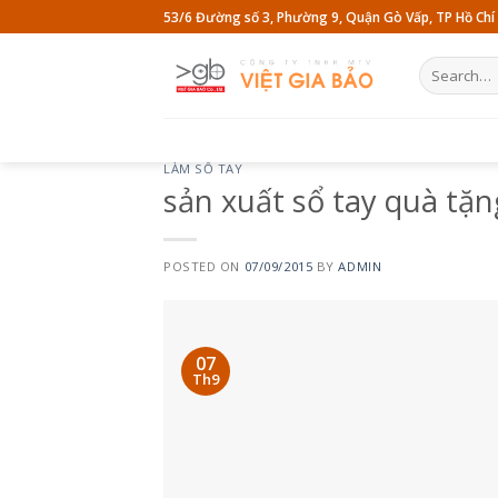
Skip
53/6 Đường số 3, Phường 9, Quận Gò Vấp, TP Hồ Chí
to
content
Search
for:
LÀM SỔ TAY
sản xuất sổ tay quà tặn
POSTED ON
07/09/2015
BY
ADMIN
07
Th9