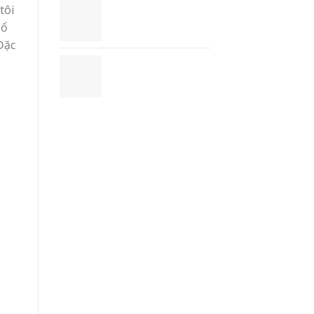
Danh Thiếp
tôi
(Namecard) - NC1
sổ
 Đặc
Sổ Tay Bìa Vải
Canvas - SBV1