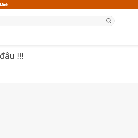
 Minh
TRANG CHỦ
GIỚI THIỆU
SẢN PHẨM
BÀI VIẾT
LIÊN HỆ
đâu !!!