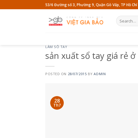
Skip
53/6 Đường số 3, Phường 9, Quận Gò Vấp, TP Hồ Chí
to
content
Search
for:
LÀM SỔ TAY
sản xuất sổ tay giá rẻ ở 
POSTED ON
28/07/2015
BY
ADMIN
28
Th7