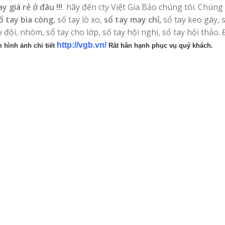
y giá rẻ ở đâu !!!
hãy đến cty
Việt Gia Bảo chúng tôi. Chúng 
ổ tay bìa còng
, sổ tay lò xo,
sổ tay may chỉ,
sổ tay keo gáy, 
ay đội, nhóm, sổ tay cho lớp, sổ tay hội nghị, sổ tay hội thảo.
http://vgb.vn/
 hình ảnh chi tiết
Rất hân hạnh phục vụ quý khách.