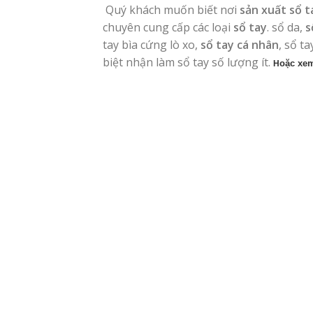
Quý khách muốn biết nơi
sản xuất sổ ta
chuyên cung cấp các loại
sổ tay
. sổ da,
s
tay bìa cứng lò xo,
sổ tay cá nhân
, sổ t
biệt nhận làm sổ tay số lượng ít.
oặc xem
H