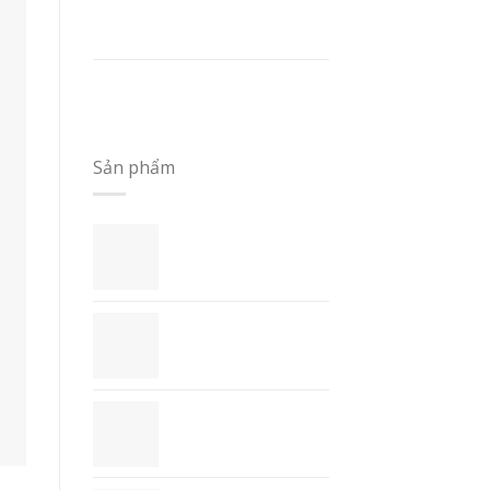
LỰA CHỌN GỌN GÀNG VÀ
KỸ CÀNG – SỔ TAY A5
GIÁ TRỊ THỰC DỤNG CỦA
SỔ TAY A5
Sản phẩm
Sổ Tay Handmade
- STH1
Bộ Quà Tặng
Doanh Nghiệp -
QT1
Lịch (calendar) -
CAL1