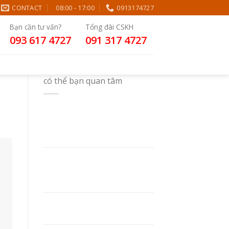
CONTACT
08:00 - 17:00
0913174727
Bạn cần tư vấn?
Tổng đài CSKH
093 617 4727
091 317 4727
có thể bạn quan tâm
In Sổ Tay Theo Yêu Cầu:
Chất Liệu, Kỹ Thuật In Và
Kinh Nghiệm Chọn Xưởng In
LỰA CHỌN GIÁ SỔ TAY PHÙ
HỢP – YẾU TỐ HOÀN HẢO
CHO MỌI NGƯỜI
NHỮNG YẾU TỐ ẢNH
HƯỞNG ĐẾN GIÁ SỔ TAY