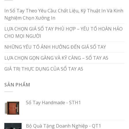
In Sổ Tay Theo Yêu Cầu: Chất Liệu, Kỹ Thuật In Và Kinh
Nghiệm Chọn Xưởng In
LỰA CHỌN GIÁ SỔ TAY PHÙ HỢP – YẾU TỐ HOÀN HẢO
CHO MỌI NGƯỜI
NHỮNG YẾU TỐ ẢNH HƯỞNG ĐẾN GIÁ SỔ TAY
LỰA CHỌN GỌN GÀNG VÀ KỸ CÀNG – SỔ TAY A5
GIÁ TRỊ THỰC DỤNG CỦA SỔ TAY A5
SẢN PHẨM
Sổ Tay Handmade - STH1
Bộ Quà Tặng Doanh Nghiệp - QT1