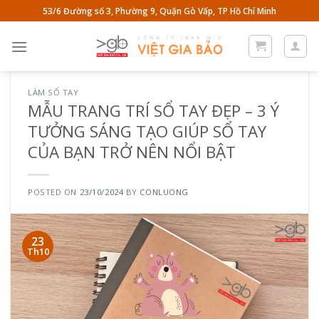
Skip
53/6 Đường số 3, Phường 9, Quận Gò Vấp, TP Hồ Chí Minh
to
content
LÀM SỔ TAY
MẪU TRANG TRÍ SỔ TAY ĐẸP – 3 Ý
TƯỞNG SÁNG TẠO GIÚP SỔ TAY
CỦA BẠN TRỞ NÊN NỔI BẬT
POSTED ON
23/10/2024
BY
CONLUONG
23
Th10