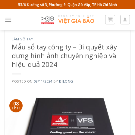
Skip
53/6 Đường số 3, Phường 9, Quận Gò Vấp, TP Hồ Chí Minh
to
content
LÀM SỔ TAY
Mẫu sổ tay công ty – Bí quyết xây
dựng hình ảnh chuyên nghiệp và
hiệu quả 2024
POSTED ON
08/11/2024
BY
BILONG
08
Th11