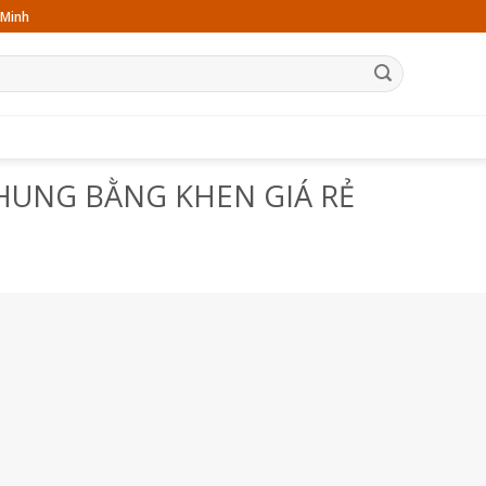
 Minh
TRANG CHỦ
GIỚI THIỆU
SẢN PHẨM
BÀI VIẾT
LIÊN HỆ
HUNG BẰNG KHEN GIÁ RẺ