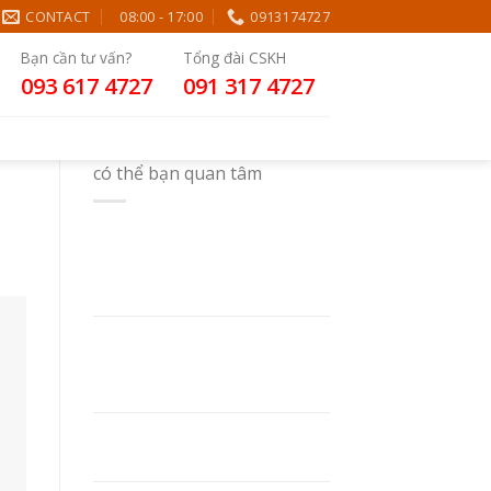
CONTACT
08:00 - 17:00
0913174727
Bạn cần tư vấn?
Tổng đài CSKH
093 617 4727
091 317 4727
có thể bạn quan tâm
In Sổ Tay Theo Yêu Cầu:
Chất Liệu, Kỹ Thuật In Và
Kinh Nghiệm Chọn Xưởng In
LỰA CHỌN GIÁ SỔ TAY PHÙ
HỢP – YẾU TỐ HOÀN HẢO
CHO MỌI NGƯỜI
NHỮNG YẾU TỐ ẢNH
HƯỞNG ĐẾN GIÁ SỔ TAY