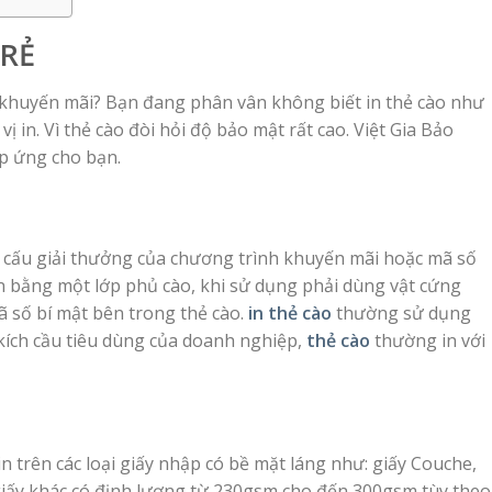
 RẺ
 khuyến mãi? Bạn đang phân vân không biết in thẻ cào như
ị in. Vì thẻ cào đòi hỏi độ bảo mật rất cao. Việt Gia Bảo
áp ứng cho bạn.
cơ cấu giải thưởng của chương trình khuyến mãi hoặc mã số
ín bằng một lớp phủ cào, khi sử dụng phải dùng vật cứng
ã số bí mật bên trong thẻ cào.
in thẻ cào
thường sử dụng
kích cầu tiêu dùng của doanh nghiệp,
thẻ cào
thường in với
n trên các loại giấy nhập có bề mặt láng như: giấy Couche,
ại giấy khác có định lượng từ 230gsm cho đến 300gsm tùy theo