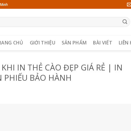
 Minh
RANG CHỦ
GIỚI THIỆU
SẢN PHẨM
BÀI VIẾT
LIÊN
 KHI IN THẺ CÀO ĐẸP GIÁ RẺ | IN
N PHIẾU BẢO HÀNH