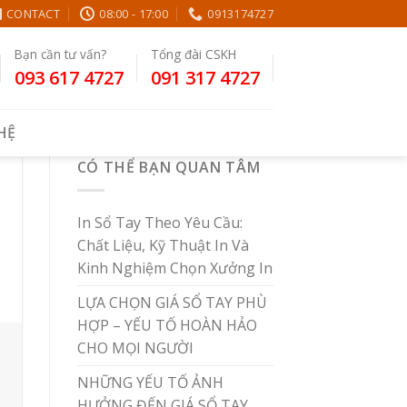
CONTACT
08:00 - 17:00
0913174727
Bạn cần tư vấn?
Tổng đài CSKH
093 617 4727
091 317 4727
 HỆ
CÓ THỂ BẠN QUAN TÂM
In Sổ Tay Theo Yêu Cầu:
Chất Liệu, Kỹ Thuật In Và
Kinh Nghiệm Chọn Xưởng In
LỰA CHỌN GIÁ SỔ TAY PHÙ
HỢP – YẾU TỐ HOÀN HẢO
CHO MỌI NGƯỜI
NHỮNG YẾU TỐ ẢNH
HƯỞNG ĐẾN GIÁ SỔ TAY