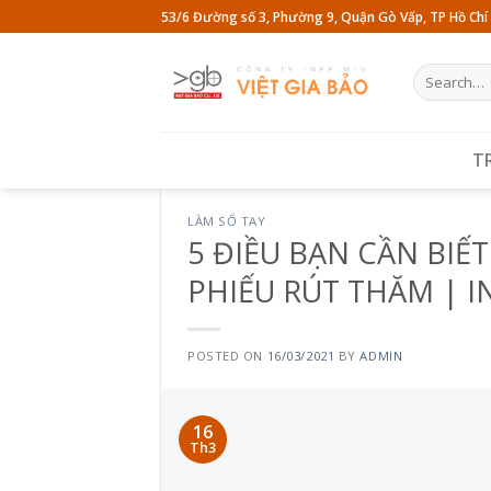
Skip
53/6 Đường số 3, Phường 9, Quận Gò Vấp, TP Hồ Chí
to
content
Search
for:
T
LÀM SỔ TAY
5 ĐIỀU BẠN CẦN BIẾT
PHIẾU RÚT THĂM | I
POSTED ON
16/03/2021
BY
ADMIN
16
Th3