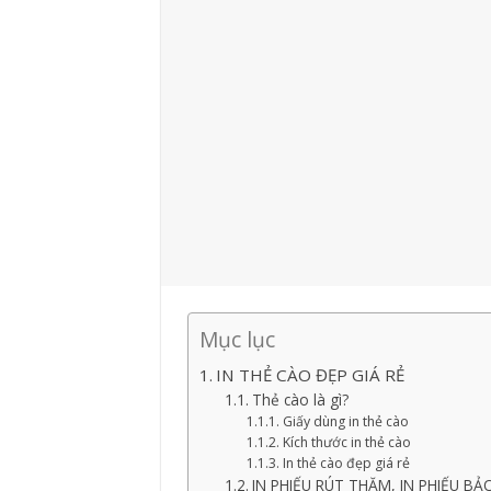
Mục lục
IN THẺ CÀO ĐẸP GIÁ RẺ
Thẻ cào là gì?
Giấy dùng in thẻ cào
Kích thước in thẻ cào
In thẻ cào đẹp giá rẻ
IN PHIẾU RÚT THĂM, IN PHIẾU B