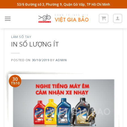
Skip
53/6 Đường số 3, Phường 9, Quận Gò Vấp, TP Hồ Chí Minh
to
content
LÀM SỔ TAY
IN SỐ LƯỢNG ÍT
POSTED ON
30/10/2019
BY
ADMIN
30
Th10