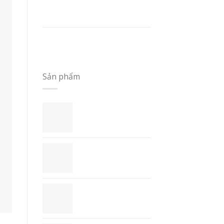
LỰA CHỌN GỌN GÀNG VÀ
KỸ CÀNG – SỔ TAY A5
GIÁ TRỊ THỰC DỤNG CỦA
SỔ TAY A5
Sản phẩm
Sổ Tay Handmade
- STH1
Bộ Quà Tặng
Doanh Nghiệp -
QT1
Lịch (calendar) -
CAL1