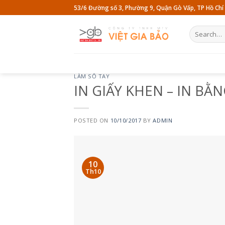
Skip
53/6 Đường số 3, Phường 9, Quận Gò Vấp, TP Hồ Chí
to
content
Search
for:
LÀM SỔ TAY
IN GIẤY KHEN – IN BẰ
POSTED ON
10/10/2017
BY
ADMIN
10
Th10