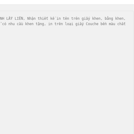
NH LẤY LIỀN, Nhận thiết kế in tên trên giấy khen, bằng khen, 
 có nhu cầu khen tặng, in trên loại giấy Couche bền màu chất 