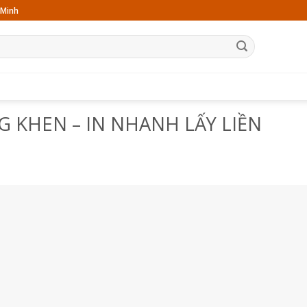
 Minh
TRANG CHỦ
GIỚI THIỆU
SẢN PHẨM
BÀI VIẾT
LIÊN HỆ
NG KHEN – IN NHANH LẤY LIỀN