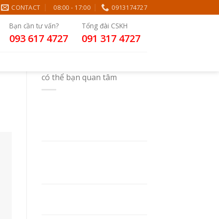
CONTACT
08:00 - 17:00
0913174727
Bạn cần tư vấn?
Tổng đài CSKH
093 617 4727
091 317 4727
có thể bạn quan tâm
In Sổ Tay Theo Yêu Cầu:
Chất Liệu, Kỹ Thuật In Và
Kinh Nghiệm Chọn Xưởng In
LỰA CHỌN GIÁ SỔ TAY PHÙ
HỢP – YẾU TỐ HOÀN HẢO
CHO MỌI NGƯỜI
NHỮNG YẾU TỐ ẢNH
HƯỞNG ĐẾN GIÁ SỔ TAY