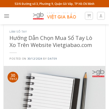
Skip
53/6 Đường số 3, Phường 9, Quận Gò Vấp, TP Hồ Chí Minh
to
content
LÀM SỔ TAY
Hướng Dẫn Chọn Mua Sổ Tay Lò
Xo Trên Website Vietgiabao.com
POSTED ON
30/12/2024
BY
DAT09
30
Th12