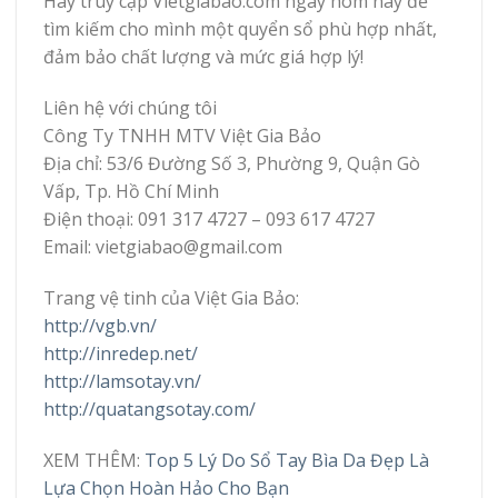
Hãy truy cập Vietgiabao.com ngay hôm nay để
tìm kiếm cho mình một quyển sổ phù hợp nhất,
đảm bảo chất lượng và mức giá hợp lý!
Liên hệ với chúng tôi
Công Ty TNHH MTV Việt Gia Bảo
Địa chỉ: 53/6 Đường Số 3, Phường 9, Quận Gò
Vấp, Tp. Hồ Chí Minh
Điện thoại: 091 317 4727 – 093 617 4727
Email: vietgiabao@gmail.com
Trang vệ tinh của Việt Gia Bảo:
http://vgb.vn/
http://inredep.net/
http://lamsotay.vn/
http://quatangsotay.com/
XEM THÊM:
Top 5 Lý Do Sổ Tay Bìa Da Đẹp Là
Lựa Chọn Hoàn Hảo Cho Bạn