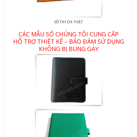
SỔ TAY DA THẬT
CÁC MẪU SỔ CHÚNG TÔI CUNG CẤP
HỖ TRỢ THIẾT KẾ – BẢO ĐẢM SỬ DỤNG
KHÔNG BỊ BUNG GÁY