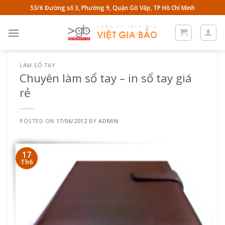
Skip
53/6 Đường số 3, Phường 9, Quận Gò Vấp, TP Hồ Chí Minh
to
content
LÀM SỔ TAY
Chuyên làm sổ tay – in sổ tay giá
rẻ
POSTED ON
17/06/2012
BY
ADMIN
17
Th6