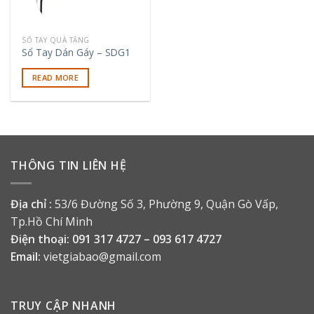
SỔ TAY QUÀ TẶNG
Sổ Tay Dán Gáy – SDG1
READ MORE
THÔNG TIN LIÊN HỆ
Địa chỉ :
53/6 Đường Số 3, Phường 9, Quận Gò Vấp,
Tp.Hồ Chí Minh
Điện thoại:
091 317 4727 – 093 617 4727
Email:
vietgiabao@gmail.com
TRUY CẬP NHANH